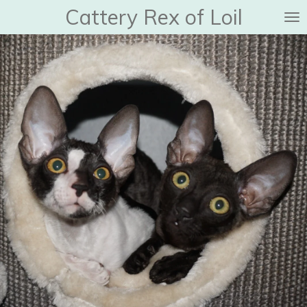
Cattery Rex of Loil
Ga
direct
naar
de
hoofdinhoud