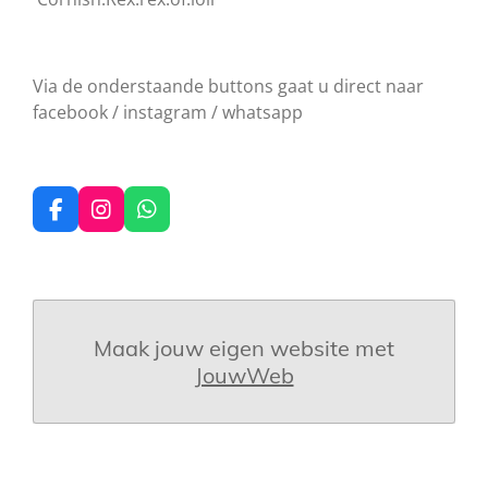
Via de onderstaande buttons gaat u direct naar
facebook / instagram / whatsapp
F
I
W
a
n
h
c
s
a
e
t
t
b
a
s
o
g
A
o
r
p
Maak jouw eigen website met
k
a
p
JouwWeb
m